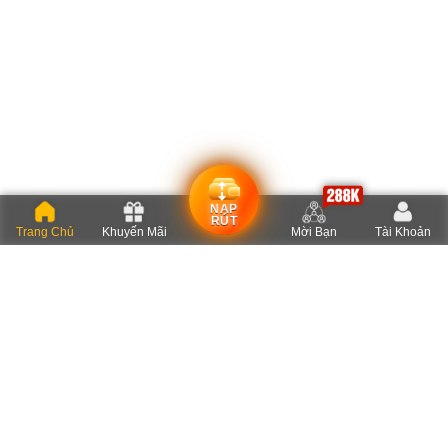
NẠP
RÚT
Trang Chủ
Khuyến Mãi
Mời Bạn
Tài Khoản